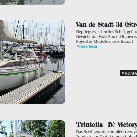
Van de Stadt 34 (Str
Gepflegtes, schnelles Schiff, geba
Gewicht der Holz-Epoxid-Bauweise 
Poyester-Modelle dieser Bauart.
Weiterlesen
Konta
Trintella IV/ Victor
Das Schiff wurde komplett renovie
Topdeck aus Teak, komplett überho