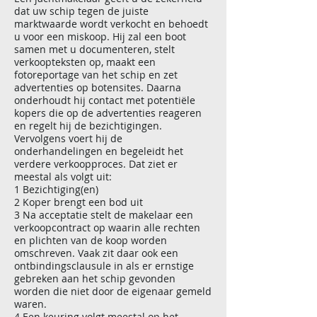
dat uw schip tegen de juiste
marktwaarde wordt verkocht en behoedt
u voor een miskoop. Hij zal een boot
samen met u documenteren, stelt
verkoopteksten op, maakt een
fotoreportage van het schip en zet
advertenties op botensites. Daarna
onderhoudt hij contact met potentiële
kopers die op de advertenties reageren
en regelt hij de bezichtigingen.
Vervolgens voert hij de
onderhandelingen en begeleidt het
verdere verkoopproces. Dat ziet er
meestal als volgt uit:
1 Bezichtiging(en)
2 Koper brengt een bod uit
3 Na acceptatie stelt de makelaar een
verkoopcontract op waarin alle rechten
en plichten van de koop worden
omschreven. Vaak zit daar ook een
ontbindingsclausule in als er ernstige
gebreken aan het schip gevonden
worden die niet door de eigenaar gemeld
waren.
4 Een keuring volgt meestal op het