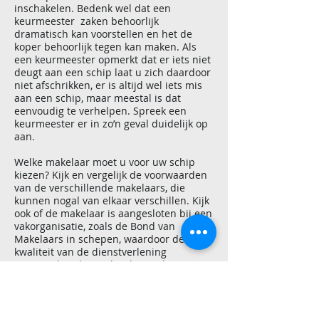
inschakelen. Bedenk wel dat een
keurmeester zaken behoorlijk
dramatisch kan voorstellen en het de
koper behoorlijk tegen kan maken. Als
een keurmeester opmerkt dat er iets niet
deugt aan een schip laat u zich daardoor
niet afschrikken, er is altijd wel iets mis
aan een schip, maar meestal is dat
eenvoudig te verhelpen. Spreek een
keurmeester er in zo’n geval duidelijk op
aan.
Welke makelaar moet u voor uw schip
kiezen? Kijk en vergelijk de voorwaarden
van de verschillende makelaars, die
kunnen nogal van elkaar verschillen. Kijk
ook of de makelaar is aangesloten bij een
vakorganisatie, zoals de Bond van
Makelaars in schepen, waardoor de
kwaliteit van de dienstverlening
gegarandeerd is. Kijk ook naar het
aanbod van de makelaar die u heeft
gekozen: handelt hij in hetzelfde soort
boten als u in de aanbieding heeft? En ga
vooral eens praten. Kijk tenslotte ook