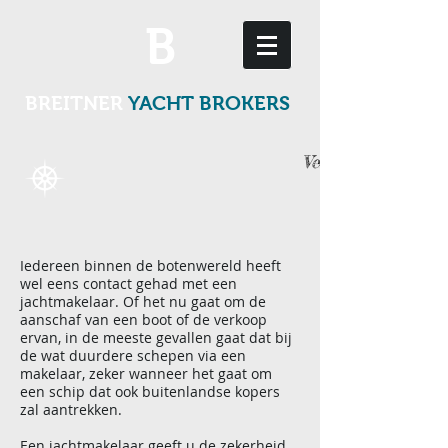
B
BREITNER
YACHT BROKERS
Verkoopadvies
Iedereen binnen de botenwereld heeft
wel eens contact gehad met een
jachtmakelaar. Of het nu gaat om de
aanschaf van een boot of de verkoop
ervan, in de meeste gevallen gaat dat bij
de wat duurdere schepen via een
makelaar, zeker wanneer het gaat om
een schip dat ook buitenlandse kopers
zal aantrekken.
Een jachtmakelaar geeft u de zekerheid