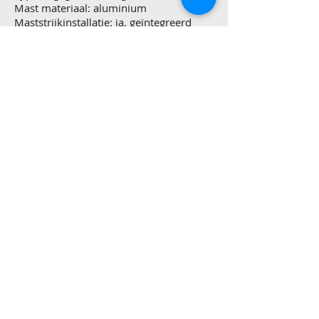
Mast materiaal: aluminium
Maststrijkinstallatie: ja, geïntegreerd
Grootzeil: 10/2005
Stormfok: ja
Rolfok: high aspect (2001)
Rolgenua: (2001)
Gennaker: (2008)
Handmatige lieren: 4x
Uitrusting buitenom
Aantal ankers: 2, 1 x Rocna 15kg, 1x
ploeg 14 kg.
Anker bevestiging: Lijn, met 10 meter
voorloop met loodinlage.
Buiskap: ja (2012)
Buitenkussens: ja
Zeerailing, hekpreekstoel: ja
Zwemtrap: ja
Bijboot: ja, rubberboot
Bijboot buitenboordmotor: Yamaha 2 pk
Stootwillen, lijnen: ja
Roeispanen, peddel: ja