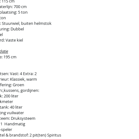
: 115 cm
terlijn: 700 cm
laatsing: 5 ton
 ton
: Stuurwiel, buiten helmstok
uring: Dubbel
el
d: Vaste kiel
atie
e: 195 cm
sen: Vast: 4 Extra: 2
rieur: Klassiek, warm
ffering: Groen
:,kussens, gordijnen:
: 200 liter
kmeter
ank: 40 liter
ing vuilwater
teem: Druksysteem
: 1 Handmatig
-speler
el & brandstof: 2 pit(ten) Spiritus