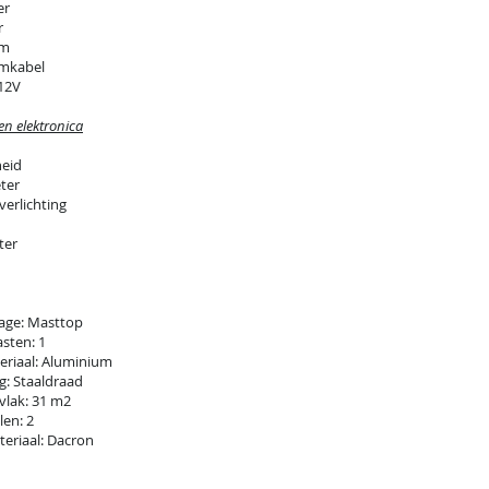
er
r
om
mkabel
12V
en elektronica
heid
ter
verlichting
ter
age: Masttop
sten: 1
eriaal: Aluminium
g: Staaldraad
vlak: 31 m2
len: 2
teriaal: Dacron