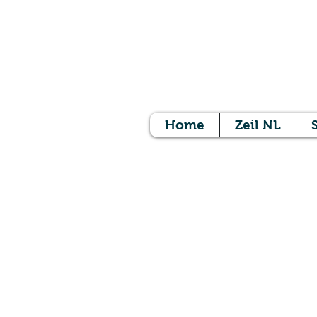
B
BREIT
Home
Zeil NL