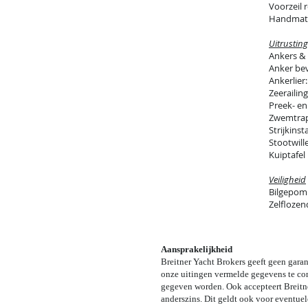
Voorzeil 
Handmatig
Uitrustin
Ankers & 
Anker bev
Ankerlier
Zeerailing
Preek- en
Zwemtra
Strijkinsta
Stootwille
Kuiptafel
Veiligheid
Bilgepom
Zelflozen
Aansprakelijkheid
Breitner Yacht Brokers geeft geen garan
onze uitingen vermelde gegevens te con
gegeven worden. Ook accepteert Breitne
anderszins. Dit geldt ook voor eventue