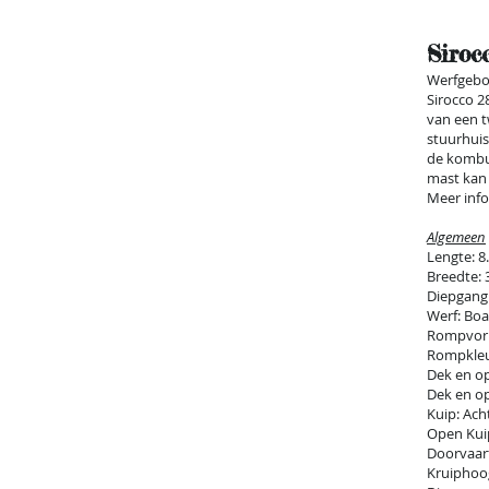
Siroc
Werfgebou
Sirocco 2
van een t
stuurhuis
de kombui
mast kan 
Meer info
Algemeen
Lengte: 8
Breedte: 
Diepgang
Werf: Bo
Rompvor
Rompkleu
Dek en o
Dek en op
Kuip: Ach
Open Kuip
Doorvaar
Kruiphoo