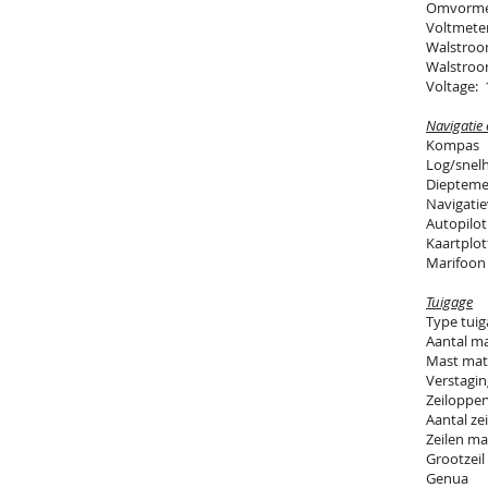
Omvorm
Voltmete
Walstro
Walstroo
Voltage: 
Navigatie 
Kompas
Log/snel
Diepteme
Navigatie
Autopilot
Kaartplot
Marifoon
Tuigage
Type tuig
Aantal ma
Mast mat
Verstagin
Zeilopper
Aantal zei
Zeilen ma
Grootzeil
Genua