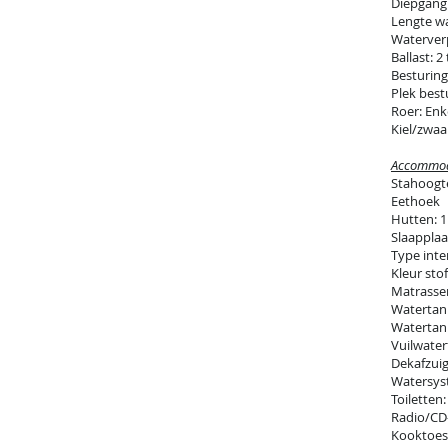
Diepgang
Lengte wa
Waterverp
Ballast: 2
Besturing
Plek best
Roer: Enk
Kiel/zwaar
Accommod
Stahoogt
Eethoek
Hutten: 1
Slaapplaat
Type inte
Kleur sto
Matrassen
Watertank
Watertan
Vuilwatert
Dekafzuig
Watersys
Toiletten
Radio/CD
Kooktoest