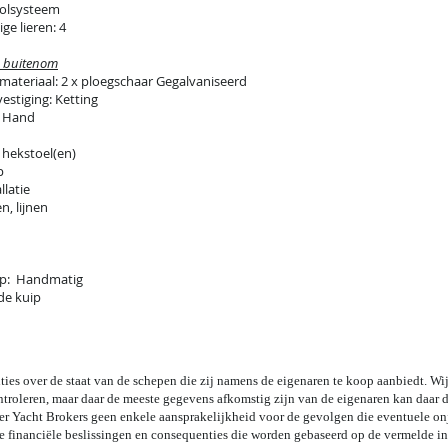
rolsysteem
e lieren: 4
g buitenom
materiaal: 2 x ploegschaar Gegalvaniseerd
estiging: Ketting
: Hand
 hekstoel(en)
p
llatie
n, lijnen
p: Handmatig
de kuip
ties over de staat van de schepen die zij namens de eigenaren te koop aanbiedt. Wij
troleren, maar daar de meeste gegevens afkomstig zijn van de eigenaren kan daar 
r Yacht Brokers geen enkele aansprakelijkheid voor de gevolgen die eventuele onju
le financiële beslissingen en consequenties die worden gebaseerd op de vermelde i