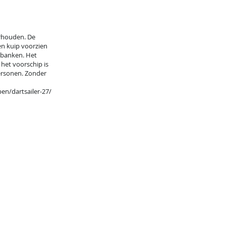
erhouden. De
en kuip voorzien
pbanken. Het
 het voorschip is
ersonen. Zonder
en/dartsailer-27/