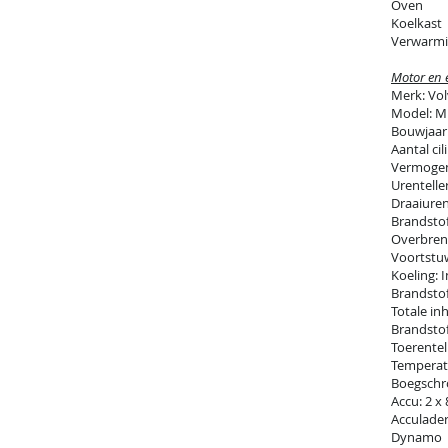
Oven
Koelkast
Verwarmi
Motor en e
Merk: Vo
Model: 
Bouwjaar
Aantal cil
Vermogen
Urentelle
Draaiuren
Brandstof
Overbreng
Voortstuw
Koeling: I
Brandstof
Totale in
Brandsto
Toerentel
Temperat
Boegschro
Accu: 2 x
Acculade
Dynamo