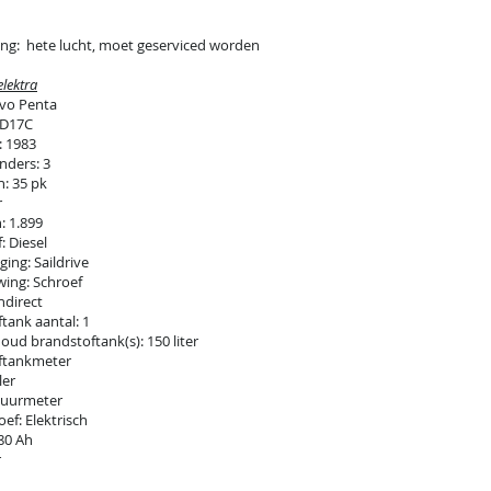
ng: hete lucht, moet geserviced worden
lektra
lvo Penta
MD17C
: 1983
inders: 3
: 35 pk
r
: 1.899
: Diesel
ing: Saildrive
ing: Schroef
ndirect
tank aantal: 1
houd brandstoftank(s): 150 liter
ftankmeter
ler
uurmeter
ef: Elektrisch
 80 Ah
r