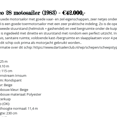
co 28 motosailer (1983) -
€42.000,-
wde motorsailor met goede vaar- en zeil eigenschappen, zeer netjes ond
8 is een goede toermotorsailor met een zeer praktische indeling. Zo is de op
weede stuurstand (helmstok + gashendel) en veel bergruimte onder de kui
 is ingedeeld met dinette en stuurstand met rondom een perfect uitzicht. In
s, sanitaire ruimte, voldoende kast-/bergruimte en slaapplaatsen voor 4 p
dit schip ook prima als motorjacht gebruikt worden..
rmatie over dit schip:
https://www.dartsailerclub.nl/wp/schepen/scheepstyp
.25 m
3.10 m
: 115 cm
arnstream Irnsum
m: Rondspant
r: Beige
pbouw kleur: Beige
bouw materiaal: Polyester
terkuip
 (OK):
thoogte normaal: 11,4 m
gte: 230 cm