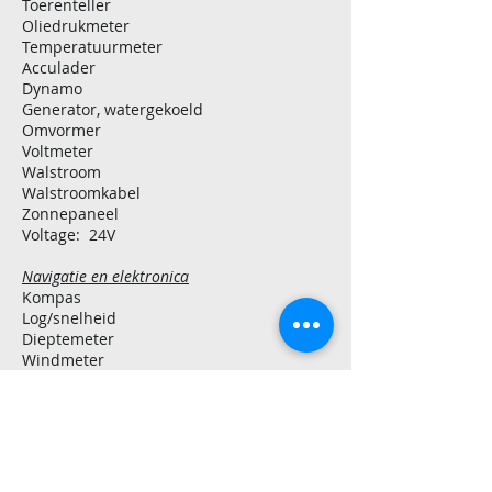
Toerenteller
Oliedrukmeter
Temperatuurmeter
Acculader
Dynamo
Generator, watergekoeld
Omvormer
Voltmeter
Walstroom
Walstroomkabel
Zonnepaneel
Voltage: 24V
Navigatie en elektronica
Kompas
Log/snelheid
Dieptemeter
Windmeter
Autopilot
Marifoon
Tuigage
Type tuigage: sloep
Aantal masten: 1