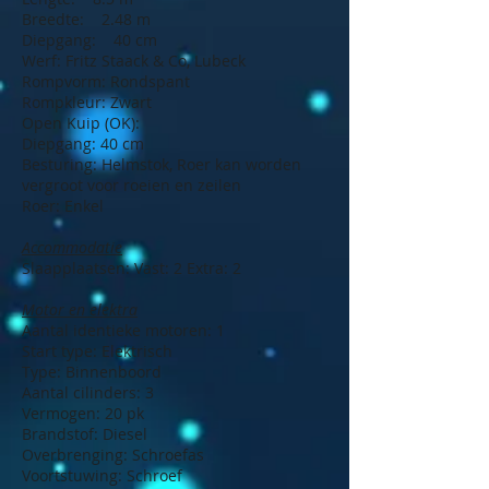
Breedte: 2.48 m
Diepgang: 40 cm
Werf: Fritz Staack & Co, Lubeck
Rompvorm: Rondspant
Rompkleur: Zwart
Open Kuip (OK):
Diepgang: 40 cm
Besturing: Helmstok, Roer kan worden
vergroot voor roeien en zeilen
Roer: Enkel
Accommodatie
Slaapplaatsen: Vast: 2 Extra: 2
Motor en elektra
Aantal identieke motoren: 1
Start type: Elektrisch
Type: Binnenboord
Aantal cilinders: 3
Vermogen: 20 pk
Brandstof: Diesel
Overbrenging: Schroefas
Voortstuwing: Schroef