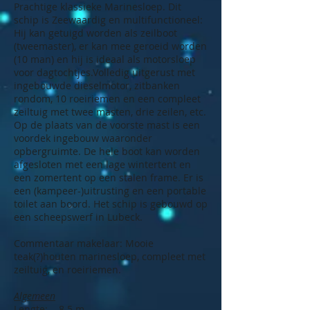
Prachtige klassieke Marinesloep. Dit
schip is Zeewaardig en multifunctioneel:
Hij kan getuigd worden als zeilboot
(tweemaster), er kan mee geroeid worden
(10 man) en hij is ideaal als motorsloep
voor dagtochtjes.Volledig uitgerust met
ingebouwde dieselmotor, zitbanken
rondom, 10 roeiriemen en een compleet
zeiltuig met twee masten, drie zeilen, etc.
Op de plaats van de voorste mast is een
voordek ingebouw waaronder
opbergruimte. De hele boot kan worden
afgesloten met een lage wintertent en
een zomertent op een stalen frame. Er is
een (kampeer-)uitrusting en een portable
toilet aan boord. Het schip is gebouwd op
een scheepswerf in Lubeck.
Commentaar makelaar: Mooie
teak(?)houten marinesloep, compleet met
zeiltuig, en roeiriemen.
Algemeen
​Lengte: 8.5 m