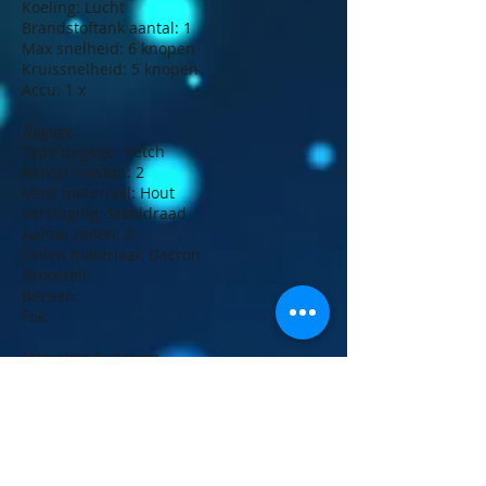
Koeling: Lucht
Brandstoftank aantal: 1
Max snelheid: 6 knopen
Kruissnelheid: 5 knopen
Accu: 1 x
Tuigage
Type tuigage: Ketch
Aantal masten: 2
Mast materiaal: Hout
Verstaging: Staaldraad
Aantal zeilen: 3
Zeilen materiaal: Dacron
Grootzeil:
Bezaan:
Fok:
Uitrusting buitenom
Ankers & materiaal: 1 x paraplu anker
Gietijzer
Anker bevestiging: Lijn
Kuiptent: zomer- en wintertent
Zwemtrap
Stootwillen, lijnen