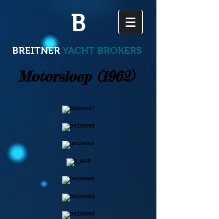
B
BREITNER
YACHT BROKERS
Motorsloep (1962)